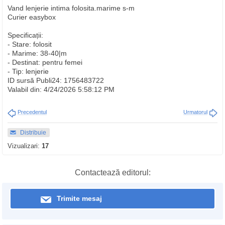
Vand lenjerie intima folosita.marime s-m
Curier easybox
Specificații:
- Stare: folosit
- Marime: 38-40|m
- Destinat: pentru femei
- Tip: lenjerie
ID sursă Publi24: 1756483722
Valabil din: 4/24/2026 5:58:12 PM
Precedentul
Urmatorul
Distribuie
Vizualizari:
17
Contactează editorul:
Trimite mesaj