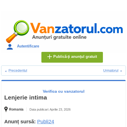
Autentificare
Publică-ţi anunţul gratuit
Precedentul
Urmatorul
Verifica cu vanzatorul
Lenjerie intima
Romania
Data publicari: Aprilie 23, 2026
Anunț sursă:
Publi24