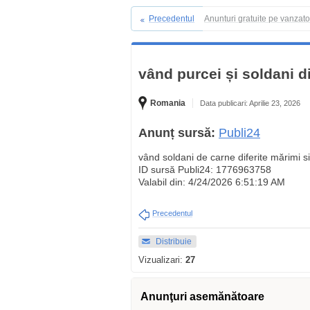
Precedentul
Anunturi gratuite pe vanzat
vând purcei și soldani d
Romania
Data publicari: Aprilie 23, 2026
Anunț sursă:
Publi24
vând soldani de carne diferite mărimi s
ID sursă Publi24: 1776963758
Valabil din: 4/24/2026 6:51:19 AM
Precedentul
Distribuie
Vizualizari:
27
Anunţuri asemănătoare