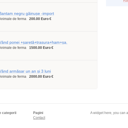
Ra
Bantam negru găinușe -import
Animale de ferma
200.00 Euro €
Vând ponei +șaretă+trasura+ham+șa.
Animale de ferma
1500.00 Euro €
Vând armăsar un an și 3 luni
Animale de ferma
2000.00 Euro €
e categorii
Pagini
A widget here, you can a
Contact