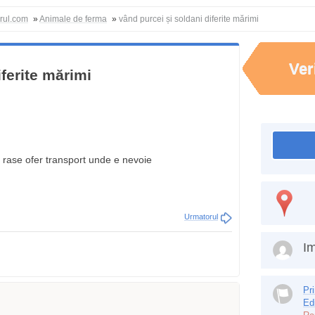
orul.com
»
Animale de ferma
»
vând purcei și soldani diferite mărimi
Ver
iferite mărimi
i rase ofer transport unde e nevoie
Urmatorul
Im
Pr
Ed