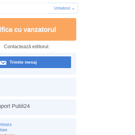
Urmatorul
ifica cu vanzatorul
Contactează editorul:
Trimite mesaj
port Publi24
inteaza
itare