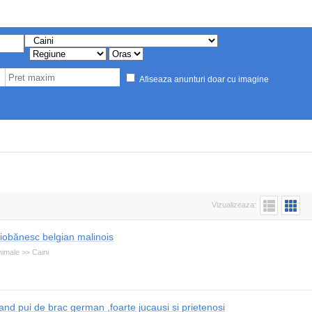
Afiseaza anunturi doar cu imagine
Vizualizeaza:
iobănesc belgian malinois
imale >> Caini
and pui de brac german ,foarte jucausi si prietenosi