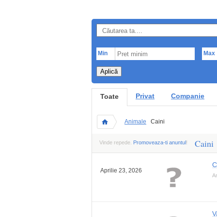
Min
Max
Aplică
Privat
Companie
Toate
Animale
Caini
Caini
Vinde repede.
Promoveaza-ti anuntul
!
C
Aprilie 23, 2026
An
V