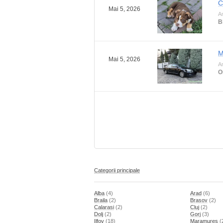
C
Mai 5, 2026
An
B
M
Mai 5, 2026
An
O
Categorii principale
Alba
(4)
Arad
(6)
Braila
(2)
Brasov
(2)
Calarasi
(2)
Cluj
(2)
Dolj
(2)
Gorj
(3)
Ilfov
(18)
Maramures
(