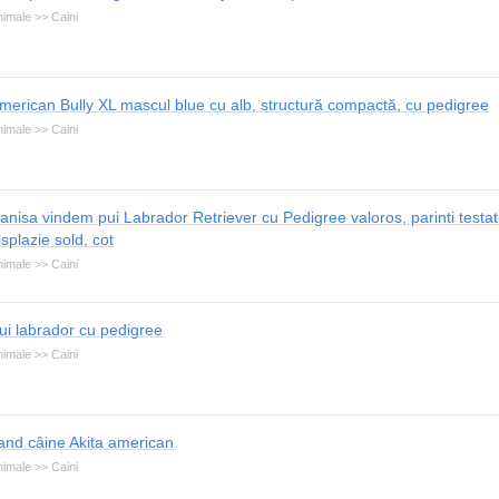
imale >> Caini
merican Bully XL mascul blue cu alb, structură compactă, cu pedigree
imale >> Caini
anisa vindem pui Labrador Retriever cu Pedigree valoros, parinti testat
isplazie sold, cot
imale >> Caini
ui labrador cu pedigree
imale >> Caini
and câine Akita american
imale >> Caini