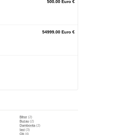
500.00 Euro €
54999.00 Euro €
Bihor
(2)
Buzau
(2)
Dambovita
(2)
Iasi
(3)
Olt
(4)