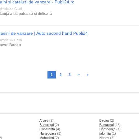
aini si catelusi de vanzare - Publi24.ro
imale >> Caini
lăniță albă pufoasă și delicată
asini de vanzare | Auto second hand Publi24
imale >> Caini
nesti Bacau
1
2
3
>
»
Arges
(2)
Bacau
(2)
Bucureşti
(2)
Bucuresti
(18)
Constanta
(4)
Dâmboviţa
(1)
Hunedoara
(3)
Ialomita
(1)
2)
Mehedinti
(2)
Neamt
(3)