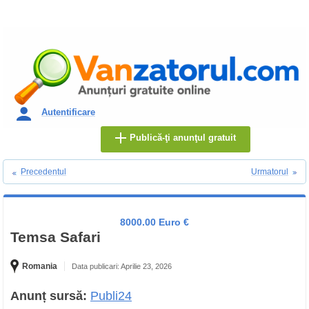
Autentificare
Publică-ţi anunţul gratuit
Precedentul
Urmatorul
8000.00 Euro €
Temsa Safari
Romania
Data publicari: Aprilie 23, 2026
Anunț sursă:
Publi24