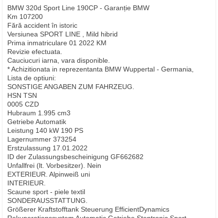
BMW 320d Sport Line 190CP - Garanție BMW
Km 107200
Fără accident în istoric
Versiunea SPORT LINE , Mild hibrid
Prima inmatriculare 01 2022 KM
Revizie efectuata.
Cauciucuri iarna, vara disponible.
* Achizitionata in reprezentanta BMW Wuppertal - Germania,
Lista de optiuni:
SONSTIGE ANGABEN ZUM FAHRZEUG.
HSN TSN
0005 CZD
Hubraum 1.995 cm3
Getriebe Automatik
Leistung 140 kW 190 PS
Lagernummer 373254
Erstzulassung 17.01.2022
ID der Zulassungsbescheinigung GF662682
Unfallfrei (lt. Vorbesitzer). Nein
EXTERIEUR. Alpinweiß uni
INTERIEUR.
Scaune sport - piele textil
SONDERAUSSTATTUNG.
Größerer Kraftstofftank Steuerung EfficientDynamics