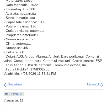
- Motorizare: Diesel
- Data fabricatiei: 2022
- Kilometraj: 107.200
- Avariata: neavariata
- Stare: inmatriculata
- Capacitate cilindrica: 1995
- Putere maxima: 190
- Cutia de viteze: automata
- Proprietari anteriori: 1
- Norma euro: euro 6
- Clima: automata
- Numar usi: 4/5
- Culoare: alb
- Dotari: ABS, Airbag, Alarma, Antifurt, Bare portbagaj, Comenzi
volan, Computer de bord, Controlul tractiunii, Cruise-control, ESP,
Faruri Xenon, Filtru de particule, Geamuri electrice, Im
ID sursă Publi24: 1758302256
Valabil din: 4/23/2026 11:58:21 PM
Precedentul
Urmatorul
Distribuie
Vizualizari:
13