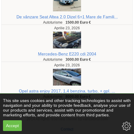
De vânzare Seat Altea 2.0 Dizel 6+1 Mare de Famili...
Autoturisme
1500.00 Euro €
Aprilie 23, 2026
Mercedes-Benz E220 cdi 2004
Autoturisme
3000.00 Euro €
Aprilie 23, 2026
Opel astra enjoy 2017, 1,4 benzina, turbo, + gpl. ...
Autoturisme
8000.00 Euro €
This site uses cookies and other tracking technologies to assist with
navigation and your ability to provide feedback, analyse your use of
our products and services, assist with our promotional and
marketing efforts, and provide content from third parties.
2014 All rights reserved Theme by vanzatorul.com
Accept
Contact