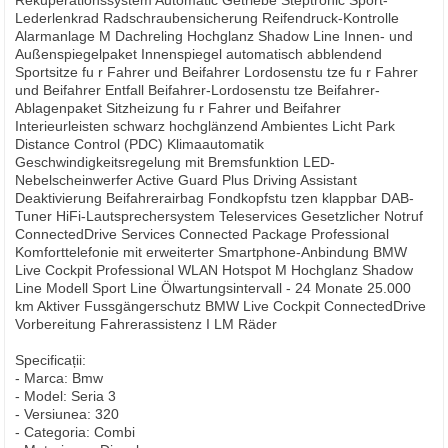
Rekuperationssystem Automatic Getriebe Steptronic Sport-
Lederlenkrad Radschraubensicherung Reifendruck-Kontrolle
Alarmanlage M Dachreling Hochglanz Shadow Line Innen- und
Außenspiegelpaket Innenspiegel automatisch abblendend
Sportsitze fu r Fahrer und Beifahrer Lordosenstu tze fu r Fahrer
und Beifahrer Entfall Beifahrer-Lordosenstu tze Beifahrer-
Ablagenpaket Sitzheizung fu r Fahrer und Beifahrer
Interieurleisten schwarz hochglänzend Ambientes Licht Park
Distance Control (PDC) Klimaautomatik
Geschwindigkeitsregelung mit Bremsfunktion LED-
Nebelscheinwerfer Active Guard Plus Driving Assistant
Deaktivierung Beifahrerairbag Fondkopfstu tzen klappbar DAB-
Tuner HiFi-Lautsprechersystem Teleservices Gesetzlicher Notruf
ConnectedDrive Services Connected Package Professional
Komforttelefonie mit erweiterter Smartphone-Anbindung BMW
Live Cockpit Professional WLAN Hotspot M Hochglanz Shadow
Line Modell Sport Line Ölwartungsintervall - 24 Monate 25.000
km Aktiver Fussgängerschutz BMW Live Cockpit ConnectedDrive
Vorbereitung Fahrerassistenz I LM Räder
Specificații:
- Marca: Bmw
- Model: Seria 3
- Versiunea: 320
- Categoria: Combi