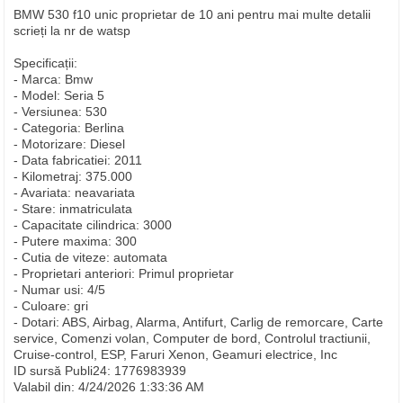
BMW 530 f10 unic proprietar de 10 ani pentru mai multe detalii
scrieți la nr de watsp
Specificații:
- Marca: Bmw
- Model: Seria 5
- Versiunea: 530
- Categoria: Berlina
- Motorizare: Diesel
- Data fabricatiei: 2011
- Kilometraj: 375.000
- Avariata: neavariata
- Stare: inmatriculata
- Capacitate cilindrica: 3000
- Putere maxima: 300
- Cutia de viteze: automata
- Proprietari anteriori: Primul proprietar
- Numar usi: 4/5
- Culoare: gri
- Dotari: ABS, Airbag, Alarma, Antifurt, Carlig de remorcare, Carte
service, Comenzi volan, Computer de bord, Controlul tractiunii,
Cruise-control, ESP, Faruri Xenon, Geamuri electrice, Inc
ID sursă Publi24: 1776983939
Valabil din: 4/24/2026 1:33:36 AM