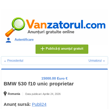
Autentificare
Publică-ţi anunţul gratuit
Precedentul
Urmatorul
15000.00 Euro €
BMW 530 f10 unic proprietar
Romania
Data publicari: Aprilie 24, 2026
Anunț sursă:
Publi24