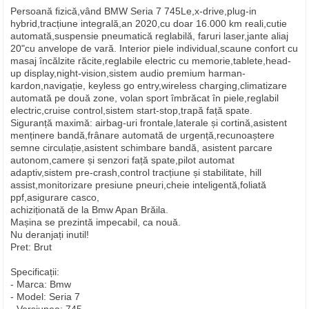
Persoană fizică,vând BMW Seria 7 745Le,x-drive,plug-in
hybrid,tracțiune integrală,an 2020,cu doar 16.000 km reali,cutie
automată,suspensie pneumatică reglabilă, faruri laser,jante aliaj
20"cu anvelope de vară. Interior piele individual,scaune confort cu
masaj încălzite răcite,reglabile electric cu memorie,tablete,head-
up display,night-vision,sistem audio premium harman-
kardon,navigație, keyless go entry,wireless charging,climatizare
automată pe două zone, volan sport îmbrăcat în piele,reglabil
electric,cruise control,sistem start-stop,trapă față spate.
Siguranță maximă: airbag-uri frontale,laterale și cortină,asistent
menținere bandă,frânare automată de urgență,recunoaștere
semne circulație,asistent schimbare bandă, asistent parcare
autonom,camere și senzori față spate,pilot automat
adaptiv,sistem pre-crash,control tracțiune și stabilitate, hill
assist,monitorizare presiune pneuri,cheie inteligentă,foliată
ppf,asigurare casco,
achiziționată de la Bmw Apan Brăila.
Mașina se prezintă impecabil, ca nouă.
Nu deranjați inutil!
Pret: Brut
Specificații:
- Marca: Bmw
- Model: Seria 7