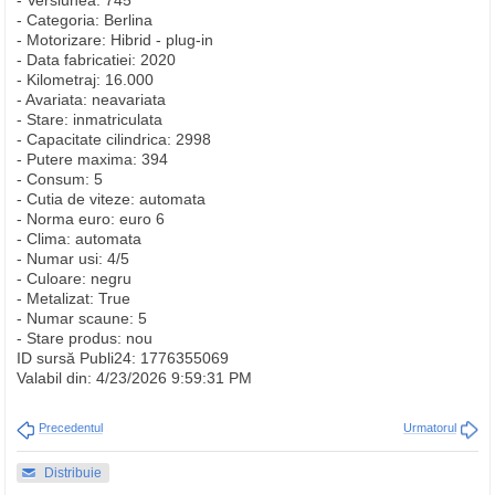
- Versiunea: 745
- Categoria: Berlina
- Motorizare: Hibrid - plug-in
- Data fabricatiei: 2020
- Kilometraj: 16.000
- Avariata: neavariata
- Stare: inmatriculata
- Capacitate cilindrica: 2998
- Putere maxima: 394
- Consum: 5
- Cutia de viteze: automata
- Norma euro: euro 6
- Clima: automata
- Numar usi: 4/5
- Culoare: negru
- Metalizat: True
- Numar scaune: 5
- Stare produs: nou
ID sursă Publi24: 1776355069
Valabil din: 4/23/2026 9:59:31 PM
Precedentul
Urmatorul
Distribuie