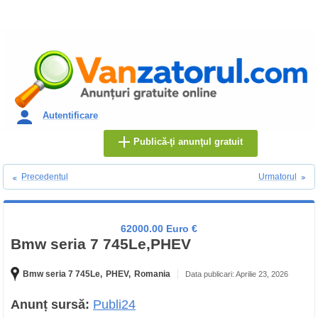
Autentificare
Publică-ţi anunţul gratuit
Precedentul
Urmatorul
62000.00 Euro €
Bmw seria 7 745Le,PHEV
Bmw seria 7 745Le,
PHEV,
Romania
Data publicari: Aprilie 23, 2026
Anunț sursă:
Publi24