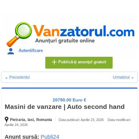
Autentificare
Publică-ţi anunţul gratuit
Precedentul
Urmatorul
20790.00 Euro €
Masini de vanzare | Auto second hand
Pietraria,
Iasi,
Romania
Data publicari: Aprilie 23, 2026
Data modificari:
Aprilie 24, 2026
Anunț sursă:
Publi24