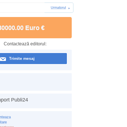
Urmatorul
30000.00 Euro €
Contactează editorul:
Trimite mesaj
port Publi24
inteaza
itare