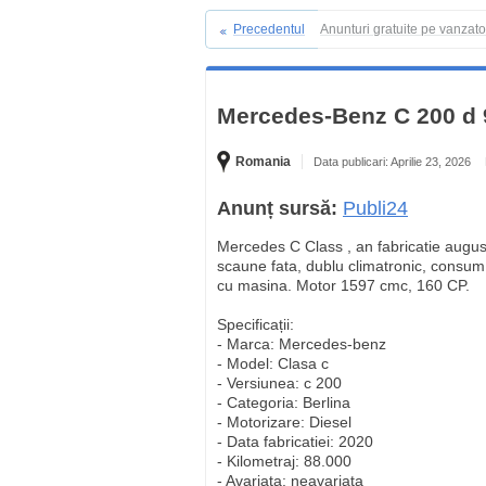
Precedentul
Anunturi gratuite pe vanzat
Mercedes-Benz C 200 d
Romania
Data publicari: Aprilie 23, 2026
Anunț sursă:
Publi24
Mercedes C Class , an fabricatie august 
scaune fata, dublu climatronic, consum 
cu masina. Motor 1597 cmc, 160 CP.
Specificații:
- Marca: Mercedes-benz
- Model: Clasa c
- Versiunea: c 200
- Categoria: Berlina
- Motorizare: Diesel
- Data fabricatiei: 2020
- Kilometraj: 88.000
- Avariata: neavariata