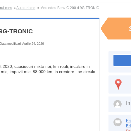
orul.com
»
Autoturisme
»
Mercedes-Benz C 200 d 9G-TRONIC
 9G-TRONIC
Data modificari: Aprilie 24, 2026
2020, cauciucuri mixte noi, km reali, incalzire in
mic, impozit mic. 88.000 km, in crestere , se circula
Im
Pr
Ed