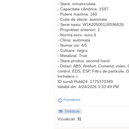
- Stare: inmatriculata
- Capacitate cilindrica: 1597
- Putere maxima: 160
- Cutia de viteze: automata
- Serie sasiu: W1K2050011R596826
- Proprietari anteriori: 1
- Norma euro: euro 6
- Clima: automata
- Numar usi: 4/5
- Culoare: negru
- Metalizat: True
- Stare produs: second hand
- Dotari: ABS, Antifurt, Comenzi volan, 
control, EDS, ESP, Filtru de particule, 
Inchidere c
ID sursă Publi24: 1775370349
Valabil din: 4/24/2026 3:33:49 PM
Precedentul
Distribuie
Vizualizari:
31