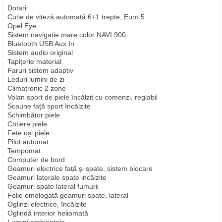
Dotari:
Cutie de viteză automată 6+1 trepte, Euro 5
Opel Eye
Sistem navigație mare color NAVI 900
Bluetooth USB Aux In
Sistem audio original
Tapițerie material
Faruri sistem adaptiv
Leduri lumini de zi
Climatronic 2 zone
Volan sport de piele încălzit cu comenzi, reglabil
Scaune față sport încălzite
Schimbător piele
Cotiere piele
Fețe uși piele
Pilot automat
Tempomat
Computer de bord
Geamuri electrice față și spate, sistem blocare
Geamuri laterale spate incălzite
Geamuri spate lateral fumurii
Folie omologată geamuri spate, lateral
Oglinzi electrice, încălzite
Oglindă interior heliomată