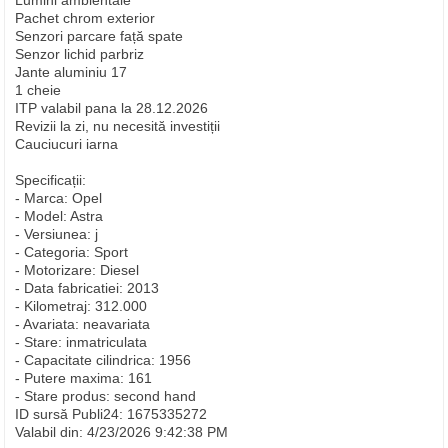
Lumini ambientale
Pachet chrom exterior
Senzori parcare față spate
Senzor lichid parbriz
Jante aluminiu 17
1 cheie
ITP valabil pana la 28.12.2026
Revizii la zi, nu necesită investiții
Cauciucuri iarna
Specificații:
- Marca: Opel
- Model: Astra
- Versiunea: j
- Categoria: Sport
- Motorizare: Diesel
- Data fabricatiei: 2013
- Kilometraj: 312.000
- Avariata: neavariata
- Stare: inmatriculata
- Capacitate cilindrica: 1956
- Putere maxima: 161
- Stare produs: second hand
ID sursă Publi24: 1675335272
Valabil din: 4/23/2026 9:42:38 PM