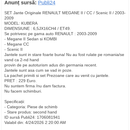
Anunț sursă:
Publi24
SET Jante Originale RENAULT MEGANE II / CC / Scenic II / 2003-
2009
MODEL: KUBERA
DIMENSIUNE : 6,5JX16CH4 / ET49.
Se potrivesc pe gama auto RENAULT : 2003-2009
- Megane II Sedan si KOMBI
- Megane CC
- Scenic II
Jantele sunt in stare foarte buna/ Nu au fost rulate pe romania/se
vand ca 2-nd hand
provin de pe autoturism adus din germania recent.
Jantele sunt asa cum se vad in poze.
La pachet primiti si set Prezoane care au venit cu jantele.
PRET : 229 Euro.
Nu suntem firma /nu dam factura.
Nu facem schimburi.
Specificații:
- Categoria: Piese de schimb
- Stare produs: second hand
ID sursă Publi24: 1706081941
Valabil din: 4/24/2026 2:20:00 AM