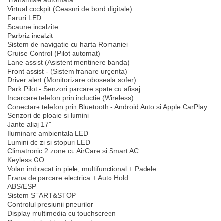
Transmisie automata
Virtual cockpit (Ceasuri de bord digitale)
Faruri LED
Scaune incalzite
Parbriz incalzit
Sistem de navigatie cu harta Romaniei
Cruise Control (Pilot automat)
Lane assist (Asistent mentinere banda)
Front assist - (Sistem franare urgenta)
Driver alert (Monitorizare oboseala sofer)
Park Pilot - Senzori parcare spate cu afisaj
Incarcare telefon prin inductie (Wireless)
Conectare telefon prin Bluetooth - Android Auto si Apple CarPlay
Senzori de ploaie si lumini
Jante aliaj 17"
Iluminare ambientala LED
Lumini de zi si stopuri LED
Climatronic 2 zone cu AirCare si Smart AC
Keyless GO
Volan imbracat in piele, multifunctional + Padele
Frana de parcare electrica + Auto Hold
ABS/ESP
Sistem START&STOP
Controlul presiunii pneurilor
Display multimedia cu touchscreen