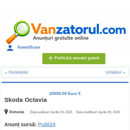
Autentificare
Publică-ţi anunţul gratuit
Precedentul
Urmatorul
20000.00 Euro €
Skoda Octavia
Romania
Data publicari: Aprilie 24, 2026
Data modificari: Aprilie 25, 2026
Anunț sursă:
Publi24