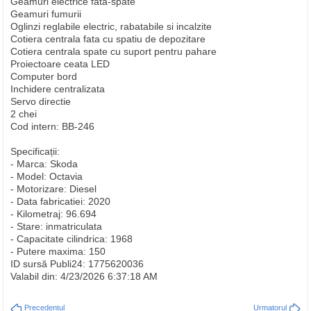
Geamuri electrice fata-spate
Geamuri fumurii
Oglinzi reglabile electric, rabatabile si incalzite
Cotiera centrala fata cu spatiu de depozitare
Cotiera centrala spate cu suport pentru pahare
Proiectoare ceata LED
Computer bord
Inchidere centralizata
Servo directie
2 chei
Cod intern: BB-246
Specificații:
- Marca: Skoda
- Model: Octavia
- Motorizare: Diesel
- Data fabricatiei: 2020
- Kilometraj: 96.694
- Stare: inmatriculata
- Capacitate cilindrica: 1968
- Putere maxima: 150
ID sursă Publi24: 1775620036
Valabil din: 4/23/2026 6:37:18 AM
Precedentul
Urmatorul