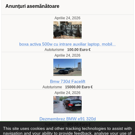
Anunţuri asemănătoare
Aprilie 24, 2026
boxa activa 500w cu intrare auxiliar laptop, mobil...
Autoturisme
100.00 Euro €
Aprilie 24, 2026
Bmw 730d Facelift
Autoturisme
15000.00 Euro €
Aprilie 24, 2026
Dezmembrez BMW e91 320d
Autoturisme
800.00 Euro €
This site uses cookies and other tracking technologies to assist with
navigation and your ability to provide feedback, analyse your use of