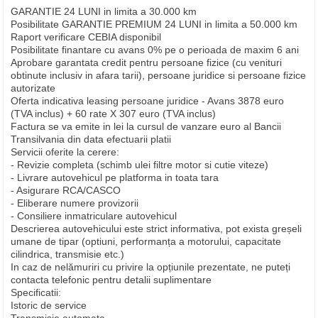
GARANTIE 24 LUNI in limita a 30.000 km
Posibilitate GARANTIE PREMIUM 24 LUNI in limita a 50.000 km
Raport verificare CEBIA disponibil
Posibilitate finantare cu avans 0% pe o perioada de maxim 6 ani
Aprobare garantata credit pentru persoane fizice (cu venituri
obtinute inclusiv in afara tarii), persoane juridice si persoane fizice
autorizate
Oferta indicativa leasing persoane juridice - Avans 3878 euro
(TVA inclus) + 60 rate X 307 euro (TVA inclus)
Factura se va emite in lei la cursul de vanzare euro al Bancii
Transilvania din data efectuarii platii
Servicii oferite la cerere:
- Revizie completa (schimb ulei filtre motor si cutie viteze)
- Livrare autovehicul pe platforma in toata tara
- Asigurare RCA/CASCO
- Eliberare numere provizorii
- Consiliere inmatriculare autovehicul
Descrierea autovehicului este strict informativa, pot exista greșeli
umane de tipar (optiuni, performanța a motorului, capacitate
cilindrica, transmisie etc.)
In caz de nelămuriri cu privire la opțiunile prezentate, ne puteți
contacta telefonic pentru detalii suplimentare
Specificatii:
Istoric de service