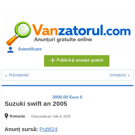
Autentificare
Publică-ţi anunţul gratuit
Precedentul
Urmatorul
3000.00 Euro €
Suzuki swift an 2005
Romania
Data publicari: Iulie 8, 2026
Anunț sursă:
Publi24