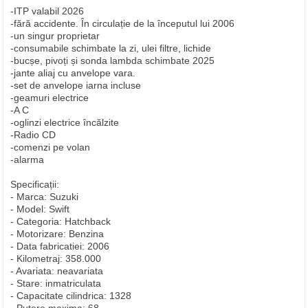
-ITP valabil 2026
-fără accidente. În circulație de la începutul lui 2006
-un singur proprietar
-consumabile schimbate la zi, ulei filtre, lichide
-bucșe, pivoți și sonda lambda schimbate 2025
-jante aliaj cu anvelope vara.
-set de anvelope iarna incluse
-geamuri electrice
-A C
-oglinzi electrice încălzite
-Radio CD
-comenzi pe volan
-alarma
Specificații:
- Marca: Suzuki
- Model: Swift
- Categoria: Hatchback
- Motorizare: Benzina
- Data fabricatiei: 2006
- Kilometraj: 358.000
- Avariata: neavariata
- Stare: inmatriculata
- Capacitate cilindrica: 1328