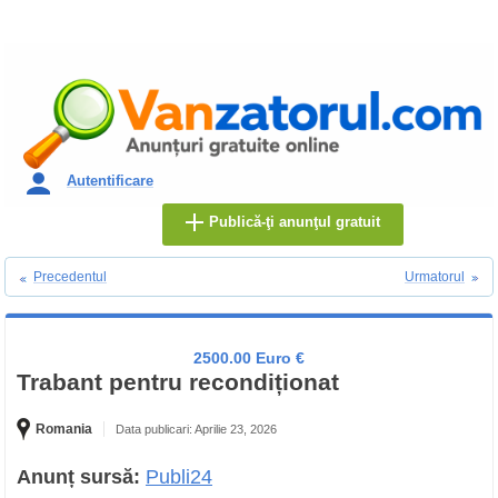
Autentificare
Publică-ţi anunţul gratuit
Precedentul
Urmatorul
2500.00 Euro €
Trabant pentru recondiționat
Romania
Data publicari: Aprilie 23, 2026
Anunț sursă:
Publi24