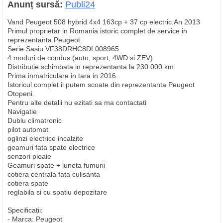
Anunț sursă:
Publi24
Vand Peugeot 508 hybrid 4x4 163cp + 37 cp electric.An 2013
Primul proprietar in Romania istoric complet de service in
reprezentanta Peugeot.
Serie Sasiu VF38DRHC8DL008965
4 moduri de condus (auto, sport, 4WD si ZEV)
Distributie schimbata in reprezentanta la 230.000 km.
Prima inmatriculare in tara in 2016.
Istoricul complet il putem scoate din reprezentanta Peugeot
Otopeni.
Pentru alte detalii nu ezitati sa ma contactati
Navigatie
Dublu climatronic
pilot automat
oglinzi electrice incalzite
geamuri fata spate electrice
senzori ploaie
Geamuri spate + luneta fumurii
cotiera centrala fata culisanta
cotiera spate
reglabila si cu spatiu depozitare
Specificații:
- Marca: Peugeot