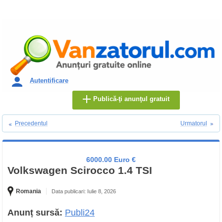
Autentificare
Publică-ţi anunţul gratuit
Precedentul
Urmatorul
6000.00 Euro €
Volkswagen Scirocco 1.4 TSI
Romania
Data publicari: Iulie 8, 2026
Anunț sursă:
Publi24