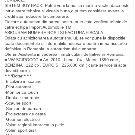
JURIDICE.
SISTEM BUY-BACK -Puteti veni la noi cu masina veche,daca este
intr-o stare tehnica si vizuala buna,o putem considera avans la
credit sau reducere la cumparare.
Fiecare autoturism din parcul nostru auto este verificat tehnic de
catre echipa Import Automobile TM.
ASIGURAM NUMERE ROSII SI FACTURA FISCALA
Odata cu achizitonarea autoturismului, se vor pune la dispozitie
toate documentele si informatiile necesare pentru inmatricularea
definitiva in Romania, a autoturismului cumparat.
Oferim Asistenta in vederea inmatricularii definitive in Romania.
= VW SCIROCCO = An: 2010 , Luna : 04 , Motor: 1390 cmc ,
BENZINA , 122 cp , EURO 5 , 225.000 km ( carte service si acte
doveditoare )
*****Dotari*****
-Incalzire in scaune
-Pilot automat
-Monitor cu touch
-Dublu climatronic
-Scaune sport
-Senzori de parcare
-Proiectoare de ceata
-Geamuri electrice
-Volan reglabil imbracat in piele
-Volan sport tesit