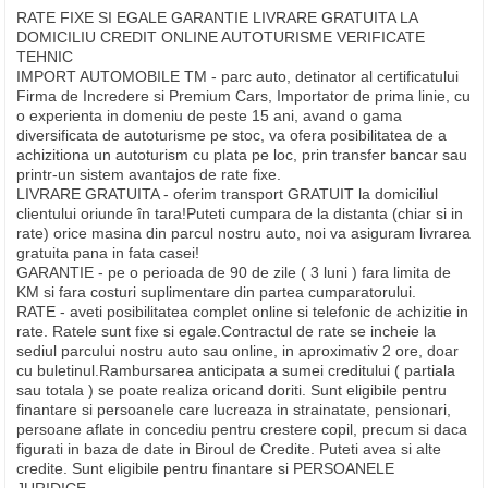
RATE FIXE SI EGALE GARANTIE LIVRARE GRATUITA LA
DOMICILIU CREDIT ONLINE AUTOTURISME VERIFICATE
TEHNIC
IMPORT AUTOMOBILE TM - parc auto, detinator al certificatului
Firma de Incredere si Premium Cars, Importator de prima linie, cu
o experienta in domeniu de peste 15 ani, avand o gama
diversificata de autoturisme pe stoc, va ofera posibilitatea de a
achizitiona un autoturism cu plata pe loc, prin transfer bancar sau
printr-un sistem avantajos de rate fixe.
LIVRARE GRATUITA - oferim transport GRATUIT la domiciliul
clientului oriunde în tara!Puteti cumpara de la distanta (chiar si in
rate) orice masina din parcul nostru auto, noi va asiguram livrarea
gratuita pana in fata casei!
GARANTIE - pe o perioada de 90 de zile ( 3 luni ) fara limita de
KM si fara costuri suplimentare din partea cumparatorului.
RATE - aveti posibilitatea complet online si telefonic de achizitie in
rate. Ratele sunt fixe si egale.Contractul de rate se incheie la
sediul parcului nostru auto sau online, in aproximativ 2 ore, doar
cu buletinul.Rambursarea anticipata a sumei creditului ( partiala
sau totala ) se poate realiza oricand doriti. Sunt eligibile pentru
finantare si persoanele care lucreaza in strainatate, pensionari,
persoane aflate in concediu pentru crestere copil, precum si daca
figurati in baza de date in Biroul de Credite. Puteti avea si alte
credite. Sunt eligibile pentru finantare si PERSOANELE