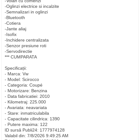
-Volan cu comenzi
-Oglinzi electrice si incalzite
-Semnalizari in oglinzi
-Bluetooth
-Cotiera
-Jante aliaj
-Isofix
-Inchidere centralizata
-Senzor presiune roti
-Servodirectie
*** CUMPARATA
Specificații:
- Marca: Vw
- Model: Scirocco
- Categoria: Coupé
- Motorizare: Benzina
- Data fabricatiei: 2010
- Kilometraj: 225.000
- Avariata: neavariata
- Stare: inmatriculabila
- Capacitate cilindrica: 1390
- Putere maxima: 122
ID sursă Publi24: 1777974128
Valabil din: 7/8/2026 9:49:25 AM