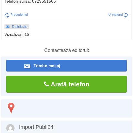
Telefon sursă: 0729551566
Precedentul
Urmatorul
Distribuie
Vizualizari:
15
Contactează editorul:
Trimite mesaj
Arată telefon
Import Publi24