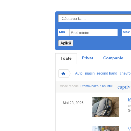
Min
Max
Aplică
Privat
Companie
Toate
Auto
masini second hand
chevro
captiv
Vinde repede.
Promoveaza-ti anuntul
!
M
Mai 23, 2026
ch
S
V