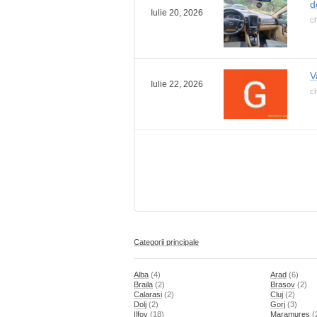
d
Iulie 20, 2026
ch
V
Iulie 22, 2026
ch
Categorii principale
Alba
(4)
Arad
(6)
Braila
(2)
Brasov
(2)
Calarasi
(2)
Cluj
(2)
Dolj
(2)
Gorj
(3)
Ilfov
(18)
Maramures
(