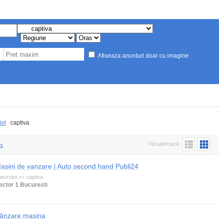
Afiseaza anunturi doar cu imagine
let
captiva
a
Vizualizeaza:
asini de vanzare | Auto second hand Publi24
evrolet >> captiva
ector 1 Bucuresti
ânzare masina