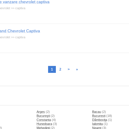
e vanzare chevrolet captiva
evrolet >> captiva
and Chevrolet Captiva
evrolet >> captiva
1
2
>
»
Arges
(2)
Bacau
(2)
Bucureşti
(2)
Bucuresti
(18)
Constanta
(4)
Dâmboviţa
(1)
Hunedoara
(3)
Ialomita
(1)
2)
Mehedinti
(2)
Neamt
(3)