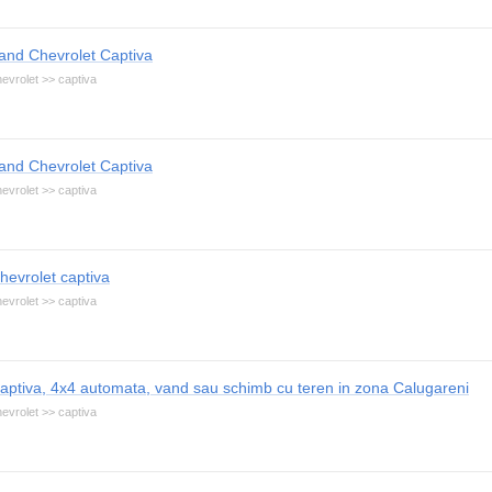
and Chevrolet Captiva
evrolet >> captiva
and Chevrolet Captiva
evrolet >> captiva
hevrolet captiva
evrolet >> captiva
aptiva, 4x4 automata, vand sau schimb cu teren in zona Calugareni
evrolet >> captiva