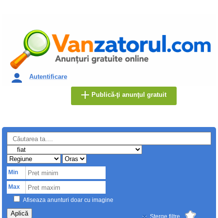
Autentificare
Publică-ţi anunţul gratuit
Min
Max
Afiseaza anunturi doar cu imagine
Aplică
Sterge filtre