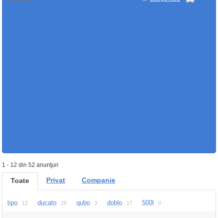
1 - 12 din 52 anunţuri
Privat
Companie
Toate
tipo
ducato
qubo
doblo
500l
12
28
3
17
0