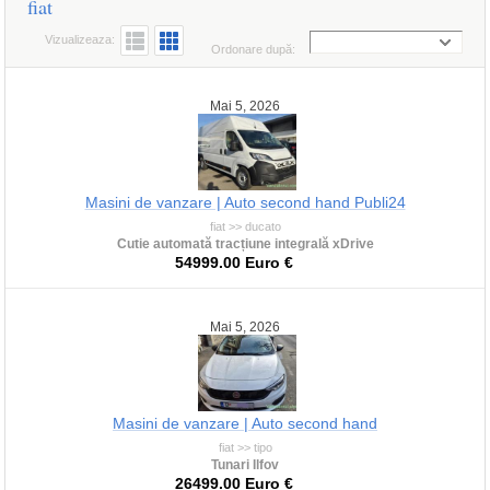
fiat
Vizualizeaza:
Ordonare după:
Mai 5, 2026
Masini de vanzare | Auto second hand Publi24
fiat >> ducato
Cutie automată tracțiune integrală xDrive
54999.00 Euro €
Mai 5, 2026
Masini de vanzare | Auto second hand
fiat >> tipo
Tunari Ilfov
26499.00 Euro €