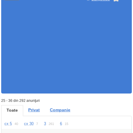
25 - 36 din 292 anunţuri
Privat
Companie
Toate
cx 5
cx 30
3
6
40
7
261
15