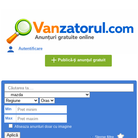
Autentificare
Publică-ţi anunţul gratuit
Min
Max
Afiseaza anunturi doar cu imagine
Aplică
Sterge filtre