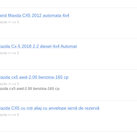
and Maxda CX5 2012 automata 4x4
azda >> cx 5
azda Cx-5 2018 2,2 diesel 4x4 Automat
azda >> cx 5
azda cx5 awd-2,00 benzina-165 cp
azda >> cx 5
azda cx5 awd-2 00 benzina-165 cp
azda CX5 cu roți aliaj cu anvelope iarnă de rezervă
azda >> cx 5