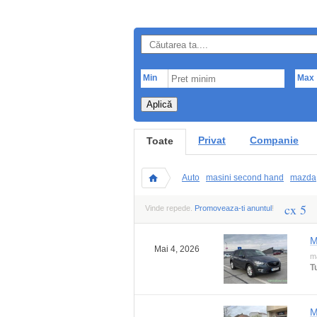
Min
Max
Aplică
Privat
Companie
Toate
Auto
masini second hand
mazda
cx 5
Vinde repede.
Promoveaza-ti anuntul
!
M
Mai 4, 2026
m
T
M