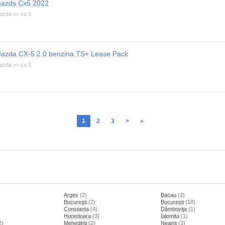
azds Cx5 2022
azda >> cx 5
azda CX-5 2.0 benzina TS+ Lease Pack
azda >> cx 5
1
2
3
>
»
Arges
(2)
Bacau
(2)
Bucureşti
(2)
Bucuresti
(18)
Constanta
(4)
Dâmboviţa
(1)
Hunedoara
(3)
Ialomita
(1)
2)
Mehedinti
(2)
Neamt
(3)