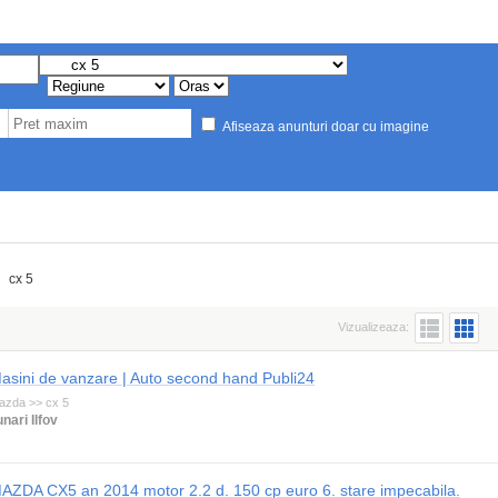
Afiseaza anunturi doar cu imagine
cx 5
Vizualizeaza:
asini de vanzare | Auto second hand Publi24
azda >> cx 5
unari Ilfov
AZDA CX5 an 2014 motor 2.2 d. 150 cp euro 6. stare impecabila.