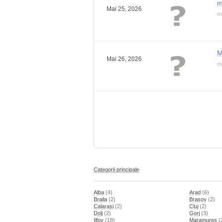
m
Mai 25, 2026
m
M
Mai 26, 2026
m
Categorii principale
Alba
(4)
Arad
(6)
Braila
(2)
Brasov
(2)
Calarasi
(2)
Cluj
(2)
Dolj
(2)
Gorj
(3)
Ilfov
(18)
Maramures
(