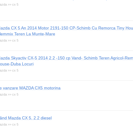
azda >> cx 5
azda CX 5 An 2014 Motor 2191-150 CP-Schimb Cu Remorca Tiny Ho
lemmix Teren La Munte-Mare
azda >> cx 5
azda Skyactiv CX-5 2014 2.2 -150 cp Vand- Schimb Teren Agricol-Rem
ouse-Duba Locuri
azda >> cx 5
e vanzare MAZDA CX5 motorina
azda >> cx 5
ând Mazda CX 5, 2.2 diesel
azda >> cx 5