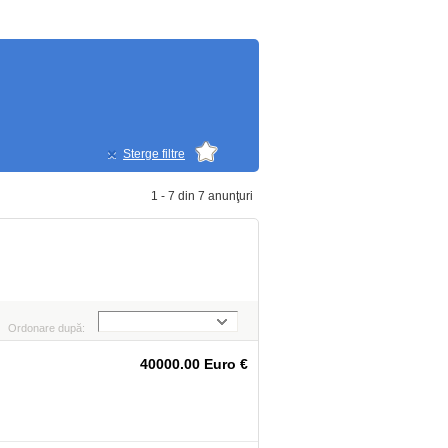
Sterge filtre
1 - 7 din 7 anunţuri
Ordonare după:
40000.00 Euro €