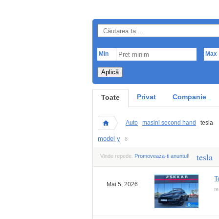
Min
Max
Aplică
Privat
Companie
Toate
Auto
masini second hand
tesla
model y
8
tesla
Vinde repede.
Promoveaza-ti anuntul
!
T
Mai 5, 2026
te