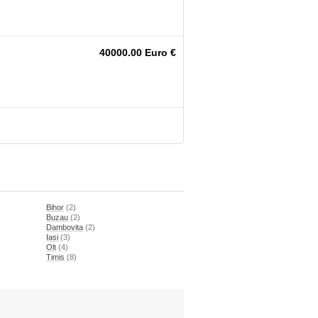
40000.00 Euro €
Bihor
(2)
Buzau
(2)
Dambovita
(2)
Iasi
(3)
Olt
(4)
Timis
(8)