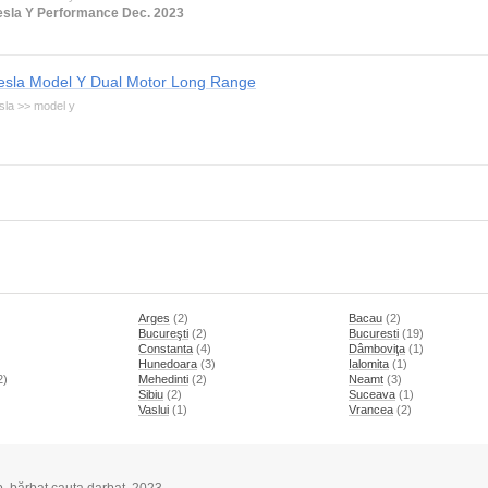
esla Y Performance Dec. 2023
esla Model Y Dual Motor Long Range
sla >> model y
Arges
(2)
Bacau
(2)
Bucureşti
(2)
Bucuresti
(19)
Constanta
(4)
Dâmboviţa
(1)
Hunedoara
(3)
Ialomita
(1)
2)
Mehedinti
(2)
Neamt
(3)
)
Sibiu
(2)
Suceava
(1)
Vaslui
(1)
Vrancea
(2)