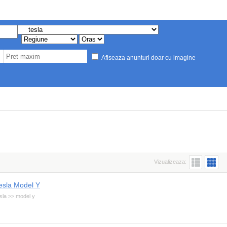
Afiseaza anunturi doar cu imagine
Vizualizeaza:
esla Model Y
sla >> model y