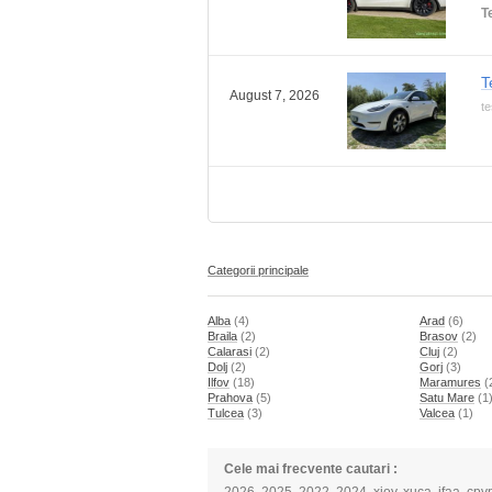
T
T
August 7, 2026
te
Categorii principale
Alba
(4)
Arad
(6)
Braila
(2)
Brasov
(2)
Calarasi
(2)
Cluj
(2)
Dolj
(2)
Gorj
(3)
Ilfov
(18)
Maramures
(
Prahova
(5)
Satu Mare
(1
Tulcea
(3)
Valcea
(1)
Cele mai frecvente cautari :