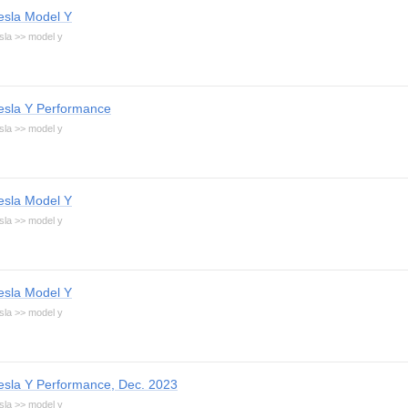
esla Model Y
sla >> model y
esla Y Performance
sla >> model y
esla Model Y
sla >> model y
esla Model Y
sla >> model y
esla Y Performance, Dec. 2023
sla >> model y