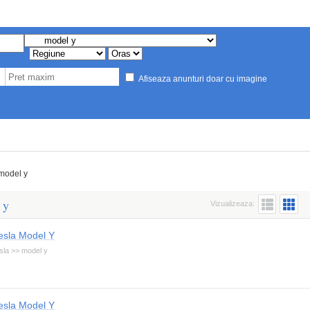
Afiseaza anunturi doar cu imagine
model y
 y
Vizualizeaza:
esla Model Y
sla >> model y
esla Model Y