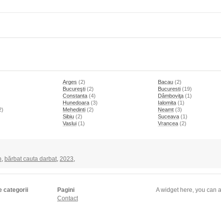
Arges
(2)
Bacau
(2)
Bucureşti
(2)
Bucuresti
(19)
Constanta
(4)
Dâmboviţa
(1)
Hunedoara
(3)
Ialomita
(1)
2)
Mehedinti
(2)
Neamt
(3)
)
Sibiu
(2)
Suceava
(1)
Vaslui
(1)
Vrancea
(2)
p
,
bărbat cauta darbat
,
2023
,
e categorii
Pagini
A widget here, you can a
Contact