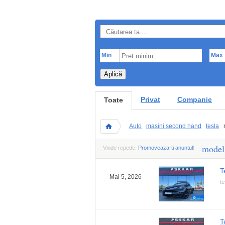
Min
Max
Aplică
Privat
Companie
Toate
Auto
masini second hand
tesla
model
Vinde repede.
Promoveaza-ti anuntul
!
T
Mai 5, 2026
te
T