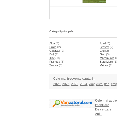
Categorii principale
Alba
(4)
Arad
(6)
Braila
(2)
Brasov
(2)
Calarasi
(2)
Cluj
(2)
Dolj
(2)
Gorj
(3)
Ilfov
(18)
Maramures
(
Prahova
(5)
Satu Mare
(1
Tulcea
(3)
Valcea
(1)
Cele mai frecvente cautari :
2026
,
2025
,
2022
,
2024
,
xioy
,
xuca
,
jfaa
,
cpv
Cele mai activ
Imobiliare
De vanzare
Auto