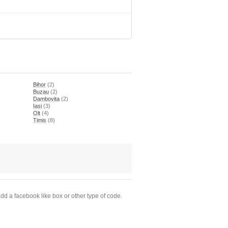
Bihor
(2)
Buzau
(2)
Dambovita
(2)
Iasi
(3)
Olt
(4)
Timis
(8)
dd a facebook like box or other type of code.