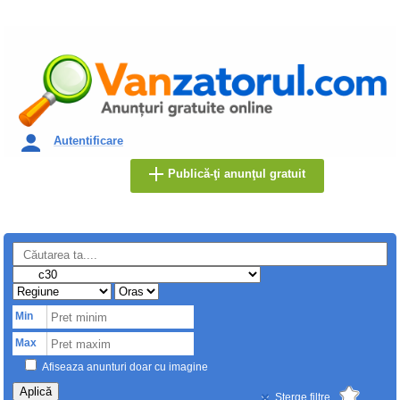
Autentificare
Publică-ţi anunţul gratuit
Min
Max
Afiseaza anunturi doar cu imagine
Aplică
Sterge filtre