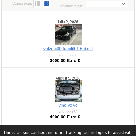
Vizualizeaza:
Ordonare după:
Iulie 2, 2026
volvo c30 facelift 1.6 disel
volvo >> c30
3000.00 Euro €
August 5, 2026
vind volvo
volvo >> c30
4000.00 Euro €
This site uses cookies and other tracking technologies to assist with