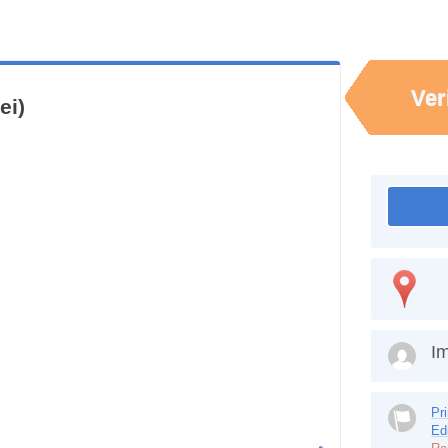
Ver
ei)
Im
Pr
Ed