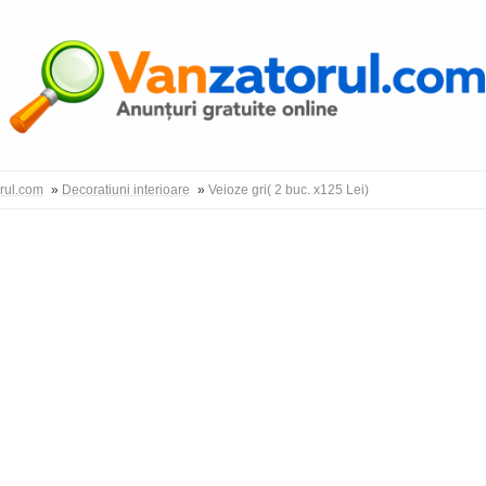
Autentific
orul.com
»
Decoratiuni interioare
»
Veioze gri( 2 buc. x125 Lei)