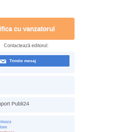
ifica cu vanzatorul
Contactează editorul:
Trimite mesaj
port Publi24
inteaza
itare