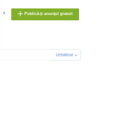
are
Publică-ţi anunţul gratuit
Urmatorul