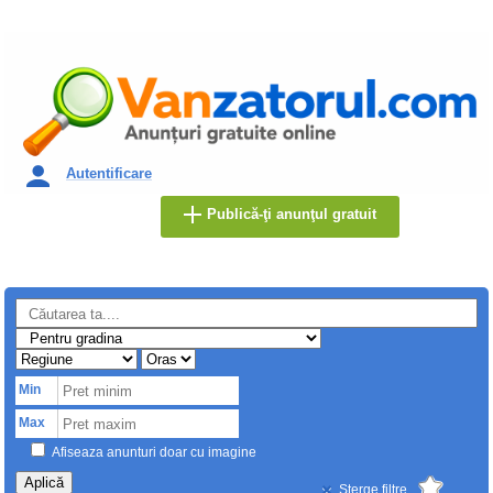
Autentificare
Publică-ţi anunţul gratuit
Min
Max
Afiseaza anunturi doar cu imagine
Aplică
Sterge filtre