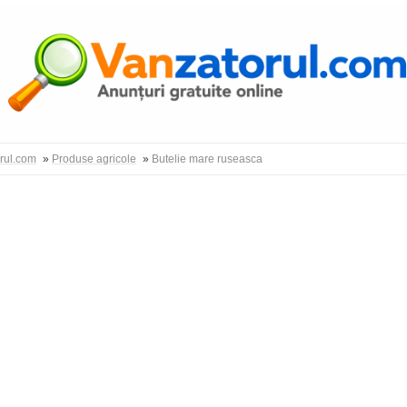
Autentific
orul.com
»
Produse agricole
»
Butelie mare ruseasca