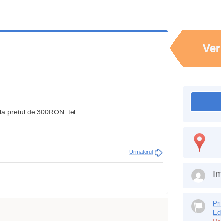
Ver
 la prețul de 300RON. tel
Urmatorul
Im
Pr
Ed