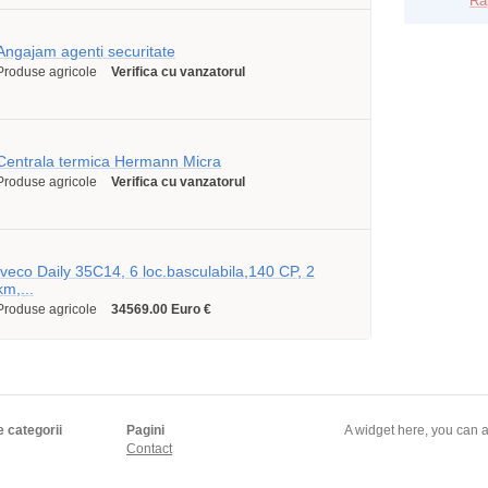
Ra
Angajam agenti securitate
Produse agricole
Verifica cu vanzatorul
Centrala termica Hermann Micra
Produse agricole
Verifica cu vanzatorul
Iveco Daily 35C14, 6 loc.basculabila,140 CP, 2
km,...
Produse agricole
34569.00 Euro €
e categorii
Pagini
A widget here, you can a
Contact