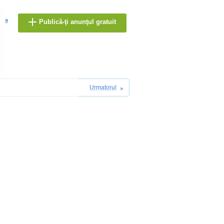
are
Publică-ţi anunţul gratuit
Urmatorul