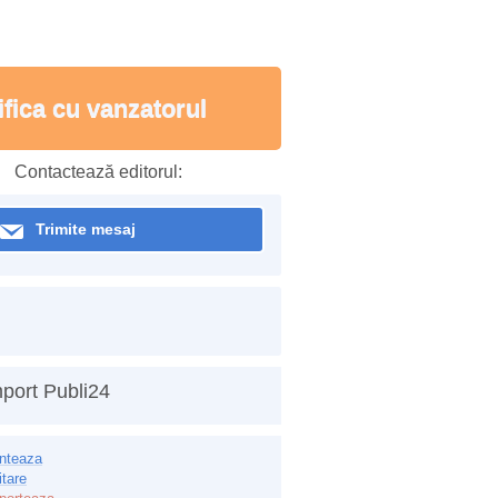
ifica cu vanzatorul
Contactează editorul:
Trimite mesaj
port Publi24
inteaza
itare