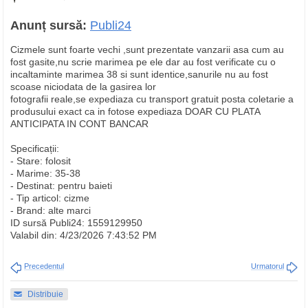
Anunț sursă:
Publi24
Cizmele sunt foarte vechi ,sunt prezentate vanzarii asa cum au
fost gasite,nu scrie marimea pe ele dar au fost verificate cu o
incaltaminte marimea 38 si sunt identice,sanurile nu au fost
scoase niciodata de la gasirea lor
fotografii reale,se expediaza cu transport gratuit posta coletarie a
produsului exact ca in fotose expediaza DOAR CU PLATA
ANTICIPATA IN CONT BANCAR
Specificații:
- Stare: folosit
- Marime: 35-38
- Destinat: pentru baieti
- Tip articol: cizme
- Brand: alte marci
ID sursă Publi24: 1559129950
Valabil din: 4/23/2026 7:43:52 PM
Precedentul
Urmatorul
Distribuie