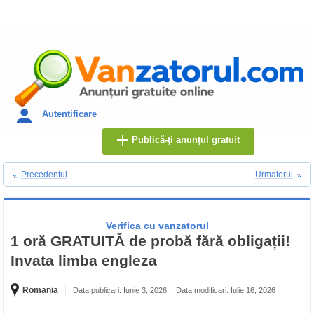
Autentificare
Publică-ţi anunţul gratuit
Precedentul
Urmatorul
Verifica cu vanzatorul
1 oră GRATUITĂ de probă fără obligații!
Invata limba engleza
Romania
Data publicari: Iunie 3, 2026
Data modificari: Iulie 16, 2026