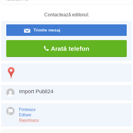
Contactează editorul:
Trimite mesaj
Arată telefon
Import Publi24
Printeaza
Editare
Raporteaza