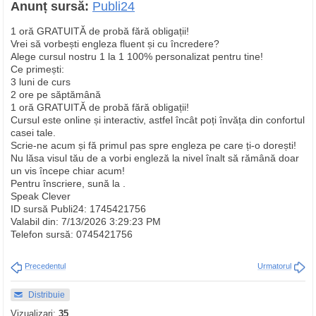
Anunț sursă:
Publi24
1 oră GRATUITĂ de probă fără obligații!
Vrei să vorbești engleza fluent și cu încredere?
Alege cursul nostru 1 la 1 100% personalizat pentru tine!
Ce primești:
3 luni de curs
2 ore pe săptămână
1 oră GRATUITĂ de probă fără obligații!
Cursul este online și interactiv, astfel încât poți învăța din confortul
casei tale.
Scrie-ne acum și fă primul pas spre engleza pe care ți-o dorești!
Nu lăsa visul tău de a vorbi engleză la nivel înalt să rămână doar
un vis începe chiar acum!
Pentru înscriere, sună la .
Speak Clever
ID sursă Publi24: 1745421756
Valabil din: 7/13/2026 3:29:23 PM
Telefon sursă: 0745421756
Precedentul
Urmatorul
Distribuie
Vizualizari:
35