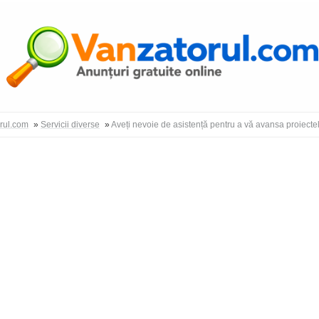
Autentific
orul.com
»
Servicii diverse
»
Aveți nevoie de asistență pentru a vă avansa proiecte