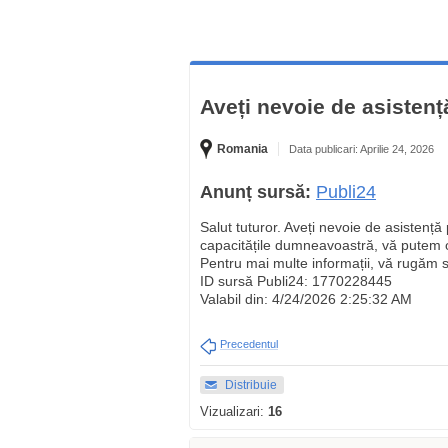
Aveți nevoie de asistenț
Romania
Data publicari: Aprilie 24, 2026
Anunț sursă:
Publi24
Salut tuturor. Aveți nevoie de asistență
capacitățile dumneavoastră, vă putem of
Pentru mai multe informații, vă rugăm s
ID sursă Publi24: 1770228445
Valabil din: 4/24/2026 2:25:32 AM
Precedentul
Distribuie
Vizualizari:
16