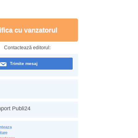
ifica cu vanzatorul
Contactează editorul:
Trimite mesaj
port Publi24
inteaza
itare