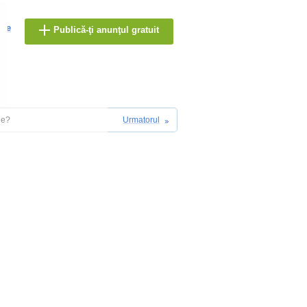
are
Publică-ţi anunţul gratuit
le?
Urmatorul