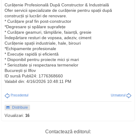
Curățenie Profesională După Constructor & Industrială
Ofer servicii specializate de curățenie pentru spații după
construcții și lucrări de renovare.
* Curățare praf fin post-constructor
*Degresare și spălare suprafețe
* Curățare geamuri, tâmplărie, faianță, gresie
Îndepărtare resturi de vopsea, adeziv, ciment
Curățenie spații industriale, hale, birouri
*Echipamente profesionale
* Execuție rapidă și eficientă
* Disponibil pentru proiecte mici și mari
* Seriozitate și respectarea termenelor
București și Ilfov
ID sursă Publi24: 1776368660
Valabil din: 4/16/2026 10:48:11 PM
Precedentul
Urmatorul
Distribuie
Vizualizari:
16
Contactează editorul: