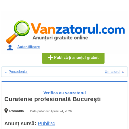
Autentificare
Publică-ţi anunţul gratuit
Precedentul
Urmatorul
Verifica cu vanzatorul
Curatenie profesională București
Romania
Data publicari: Aprilie 24, 2026
Anunț sursă:
Publi24