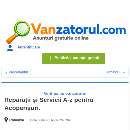
Autentificare
Publică-ţi anunţul gratuit
Precedentul
Urmatorul
Verifica cu vanzatorul
Reparații și Servicii A-z pentru
Acoperișuri.
Romania
Data publicari: Aprilie 24, 2026