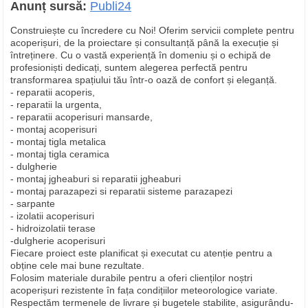
Anunț sursă:
Publi24
Construiește cu încredere cu Noi! Oferim servicii complete pentru
acoperișuri, de la proiectare și consultanță până la execuție și
întreținere. Cu o vastă experiență în domeniu și o echipă de
profesioniști dedicați, suntem alegerea perfectă pentru
transformarea spațiului tău într-o oază de confort și eleganță.
- reparatii acoperis,
- reparatii la urgenta,
- reparatii acoperisuri mansarde,
- montaj acoperisuri
- montaj tigla metalica
- montaj tigla ceramica
- dulgherie
- montaj jgheaburi si reparatii jgheaburi
- montaj parazapezi si reparatii sisteme parazapezi
- sarpante
- izolatii acoperisuri
- hidroizolatii terase
-dulgherie acoperisuri
Fiecare proiect este planificat și executat cu atenție pentru a
obține cele mai bune rezultate.
Folosim materiale durabile pentru a oferi clienților noștri
acoperișuri rezistente în fața condițiilor meteorologice variate.
Respectăm termenele de livrare și bugetele stabilite, asigurându-