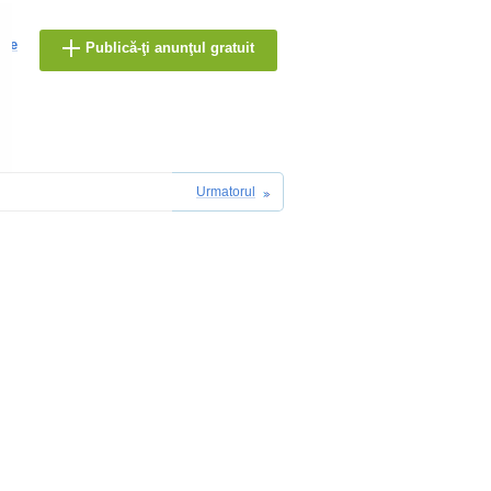
are
Publică-ţi anunţul gratuit
Urmatorul