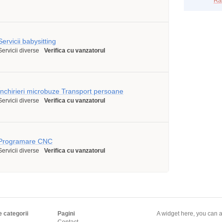
Ra
Servicii babysitting
Servicii diverse
Verifica cu vanzatorul
Închirieri microbuze Transport persoane
Servicii diverse
Verifica cu vanzatorul
Programare CNC
Servicii diverse
Verifica cu vanzatorul
e categorii
Pagini
A widget here, you can a