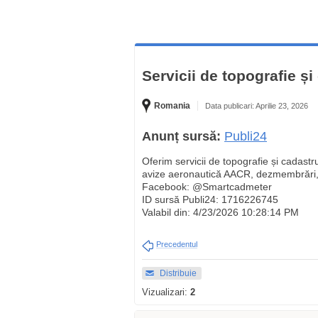
Servicii de topografie și
Romania
Data publicari: Aprilie 23, 2026
Anunț sursă:
Publi24
Oferim servicii de topografie și cadastr
avize aeronautică AACR, dezmembrări, P
Facebook: @Smartcadmeter
ID sursă Publi24: 1716226745
Valabil din: 4/23/2026 10:28:14 PM
Precedentul
Distribuie
Vizualizari:
2