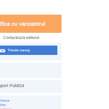
ifica cu vanzatorul
Contactează editorul:
Trimite mesaj
port Publi24
inteaza
itare