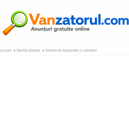
Autentific
orul.com
»
Servicii diverse
»
Servicii de topografie și cadastru!