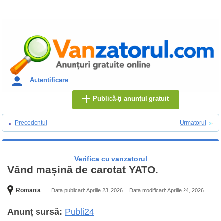
Autentificare
Publică-ţi anunţul gratuit
Precedentul
Urmatorul
Verifica cu vanzatorul
Vând mașină de carotat YATO.
Romania
Data publicari: Aprilie 23, 2026
Data modificari: Aprilie 24, 2026
Anunț sursă:
Publi24