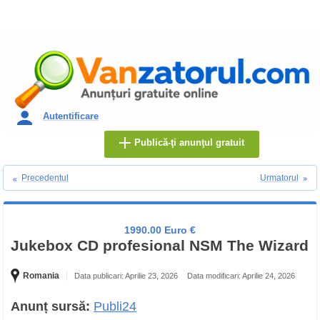
Autentificare
Publică-ţi anunţul gratuit
Precedentul
Urmatorul
1990.00 Euro €
Jukebox CD profesional NSM The Wizard
Romania
Data publicari: Aprilie 23, 2026
Data modificari: Aprilie 24, 2026
Anunț sursă:
Publi24