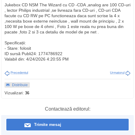
Jukebox CD NSM The Wizard cu CD -CDA ,analog are 100 CD-uri
, lector Philips industrial ,se livreaza fara CD-uri , CD-uri CDA
facute cu CD RW pe PC functioneaza daca sunt scrise la 4 x
,necesita boxe externe neincluse , wall mount de principiu , 2 x
100 W pe boxe de 4 ohmi , Foto 1 este reala nu prea buna din
pacate ,foto 2 si 3 ca detaliu de model de pe net .
Specificații:
- Stare: folosit
ID sursă Publi24: 1774786922
Valabil din: 4/24/2026 4:20:55 PM
Precedentul
Urmatorul
Distribuie
Vizualizari:
36
Contactează editorul:
Trimite mesaj