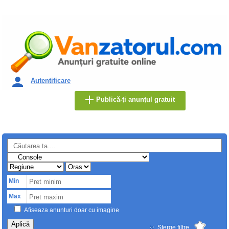
Autentificare
Publică-ţi anunţul gratuit
Min
Max
Afiseaza anunturi doar cu imagine
Aplică
Sterge filtre