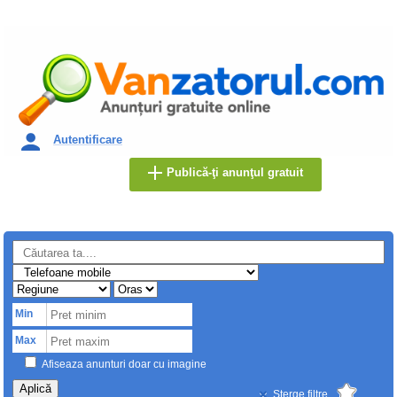
Autentificare
Publică-ţi anunţul gratuit
Min
Max
Afiseaza anunturi doar cu imagine
Aplică
Sterge filtre