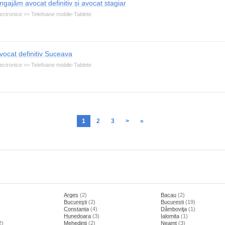
ngajăm avocat definitiv și avocat stagiar
ectronice >> Telefoane mobile-Tablete
vocat definitiv Suceava
ectronice >> Telefoane mobile-Tablete
1
2
3
>
»
Arges
(2)
Bacau
(2)
Bucureşti
(2)
Bucuresti
(19)
Constanta
(4)
Dâmboviţa
(1)
Hunedoara
(3)
Ialomita
(1)
2)
Mehedinti
(2)
Neamt
(3)