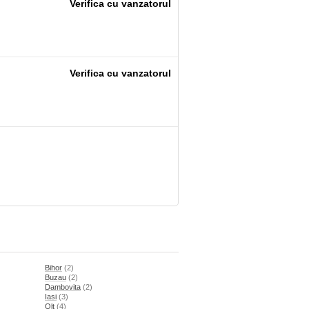
Verifica cu vanzatorul
Verifica cu vanzatorul
Bihor
(2)
Buzau
(2)
Dambovita
(2)
Iasi
(3)
Olt
(4)