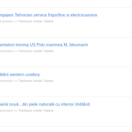
ngajam Tehnician service frigorifice si electrocasnice
ectronice >> Telefoane mobile-Tablete
antaloni trening US Polo marimea M, bleumarin
ectronice >> Telefoane mobile-Tablete
ălării western cowboy
ectronice >> Telefoane mobile-Tablete
aină nouă , din piele naturală cu interior îmblănit
ectronice >> Telefoane mobile-Tablete