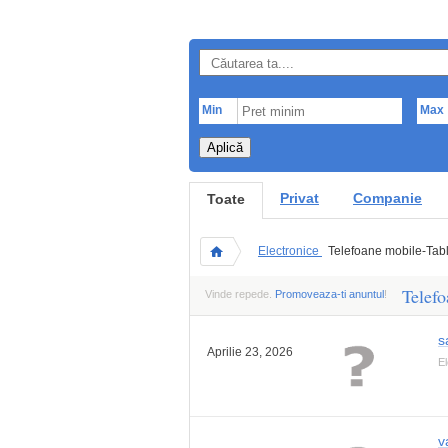
Min
Max
Aplică
Privat
Companie
Toate
Electronice
Telefoane mobile-Tab
Telefo
Vinde repede.
Promoveaza-ti anuntul
!
s
Aprilie 23, 2026
El
v