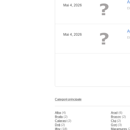
A
Mai 4, 2026
El
A
Mai 4, 2026
El
Categorii principale
Alba
(4)
Arad
(6)
Braila
(2)
Brasov
(2)
Calarasi
(2)
Cluj
(2)
Dolj
(2)
Gorj
(3)
Ilfov
(18)
Maramures
(