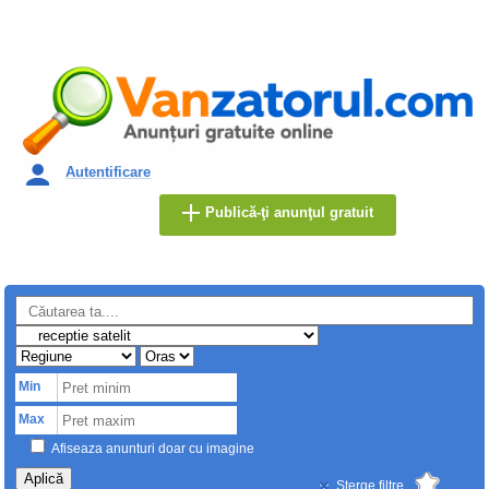
Autentificare
Publică-ţi anunţul gratuit
Min
Max
Afiseaza anunturi doar cu imagine
Aplică
Sterge filtre