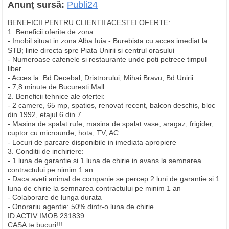
Anunț sursă:
Publi24
BENEFICII PENTRU CLIENTII ACESTEI OFERTE:
1. Beneficii oferite de zona:
- Imobil situat in zona Alba Iuia - Burebista cu acces imediat la
STB; linie directa spre Piata Unirii si centrul orasului
- Numeroase cafenele si restaurante unde poti petrece timpul
liber
- Acces la: Bd Decebal, Dristrorului, Mihai Bravu, Bd Unirii
- 7,8 minute de Bucuresti Mall
2. Beneficii tehnice ale ofertei:
- 2 camere, 65 mp, spatios, renovat recent, balcon deschis, bloc
din 1992, etajul 6 din 7
- Masina de spalat rufe, masina de spalat vase, aragaz, frigider,
cuptor cu microunde, hota, TV, AC
- Locuri de parcare disponibile in imediata apropiere
3. Conditii de inchiriere:
- 1 luna de garantie si 1 luna de chirie in avans la semnarea
contractului pe nimim 1 an
- Daca aveti animal de companie se percep 2 luni de garantie si 1
luna de chirie la semnarea contractului pe minim 1 an
- Colaborare de lunga durata
- Onorariu agentie: 50% dintr-o luna de chirie
ID ACTIV IMOB:231839
CASA te bucuri!!!