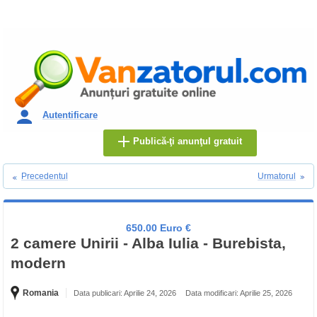
Autentificare
Publică-ţi anunţul gratuit
Precedentul
Urmatorul
650.00 Euro €
2 camere Unirii - Alba Iulia - Burebista,
modern
Romania
Data publicari: Aprilie 24, 2026
Data modificari: Aprilie 25, 2026