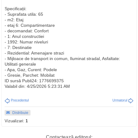
Specificații:
- Suprafata utila: 65
- m2: Etaj
- etaj 6: Compartimentare
- decomandat: Confort
- 1: Anul constructiei
- 1992: Numar niveluri
- 7: Destinatie
- Rezidential: Amenajare strazi
- Mijloace de transport in comun, Iluminat stradal, Asfaltate:
Utilitati generale
- Apa, Gaz, Curent: Podele
- Gresie, Parchet: Mobilat
ID sursă Publi24: 1776699375
Valabil din: 4/25/2026 5:23:31 AM
Precedentul
Urmatorul
Distribuie
Vizualizari:
1
Contactează editorul: