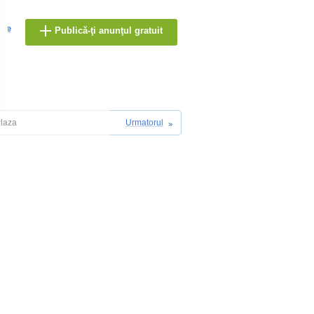
are
Publică-ţi anunţul gratuit
Plaza
Urmatorul