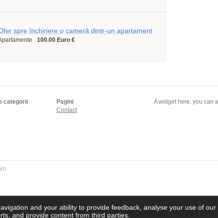
Ofer spre închiriere o cameră dintr-un apartament
Apartamente
100.00 Euro €
e categorii
Pagini
A widget here, you can a
Contact
com
navigation and your ability to provide feedback, analyse your use of our
ts, and provide content from third parties.