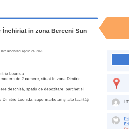
Închiriat in zona Berceni Sun
Data modificari: Aprilie 24, 2026
itrie Leonida
modern de 2 camere, situat în zona Dimitrie
edere deschisă, spațiu de depozitare, parchet și
Dimitrie Leonida, supermarketuri și alte facilități
Im
Pr
Ed