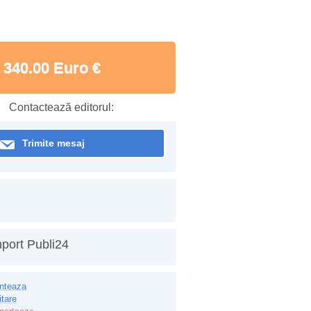
340.00 Euro €
Contactează editorul:
Trimite mesaj
port Publi24
inteaza
itare