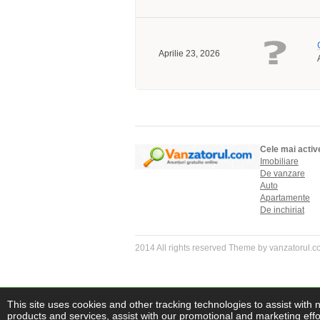
Aprilie 23, 2026
Cele mai activ
Imobiliare
De vanzare
Auto
Apartamente
De inchiriat
2014 All rights reserved Theme by vanzatorul.
This site uses cookies and other tracking technologies to assist with 
products and services, assist with our promotional and marketing effor