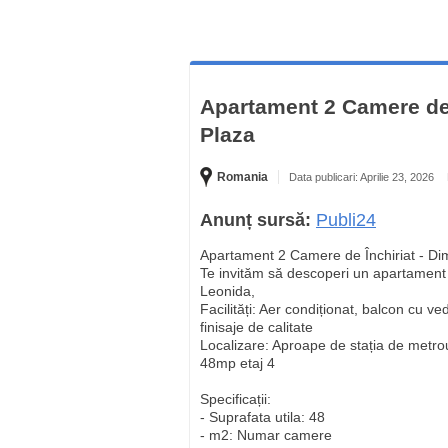
Apartament 2 Camere de 
Plaza
Romania
Data publicari: Aprilie 23, 2026
Anunț sursă:
Publi24
Apartament 2 Camere de Închiriat - Dim
Te invităm să descoperi un apartament 
Leonida,
Facilități: Aer condiționat, balcon cu v
finisaje de calitate
Localizare: Aproape de stația de metrou 
48mp etaj 4
Specificații:
- Suprafata utila: 48
- m2: Numar camere