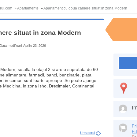
orul.com
»
Apartamente
»
Apartament cu doua camere situat in zona Modern
ere situat in zona Modern
Data modificari: Aprilie 23, 2026
odern, se afla la etajul 2 si are o suprafata de 60
 alimentare, farmacii, banci, benzinarie, piata
ort in comun sunt foarte aproape. Se poate ajunge
de Medicina, in zona Isho, Drexlmaier, Continental
Im
Pr
Ed
Urmatorul