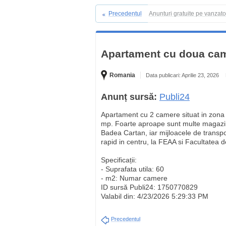
Precedentul
Anunturi gratuite pe vanzat
Apartament cu doua cam
Romania
Data publicari: Aprilie 23, 2026
Anunț sursă:
Publi24
Apartament cu 2 camere situat in zona M
mp. Foarte aproape sunt multe magazine
Badea Cartan, iar mijloacele de transp
rapid in centru, la FEAA si Facultatea 
Specificații:
- Suprafata utila: 60
- m2: Numar camere
ID sursă Publi24: 1750770829
Valabil din: 4/23/2026 5:29:33 PM
Precedentul