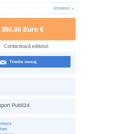
Urmatorul
350.00 Euro €
Contactează editorul:
Trimite mesaj
port Publi24
inteaza
itare