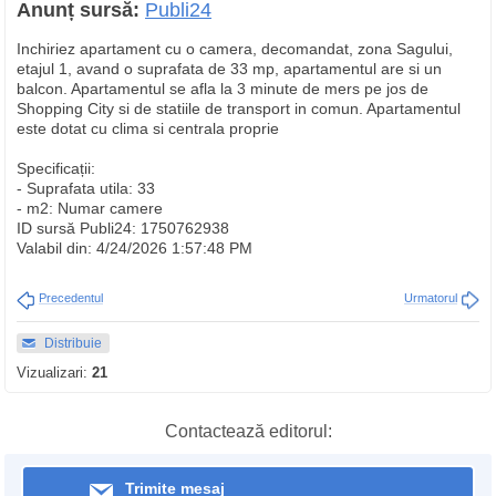
Anunț sursă:
Publi24
Inchiriez apartament cu o camera, decomandat, zona Sagului,
etajul 1, avand o suprafata de 33 mp, apartamentul are si un
balcon. Apartamentul se afla la 3 minute de mers pe jos de
Shopping City si de statiile de transport in comun. Apartamentul
este dotat cu clima si centrala proprie
Specificații:
- Suprafata utila: 33
- m2: Numar camere
ID sursă Publi24: 1750762938
Valabil din: 4/24/2026 1:57:48 PM
Precedentul
Urmatorul
Distribuie
Vizualizari:
21
Contactează editorul:
Trimite mesaj