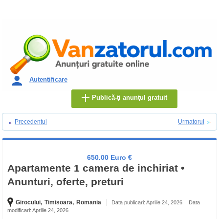
Autentificare
Publică-ţi anunţul gratuit
Precedentul
Urmatorul
650.00 Euro €
Apartamente 1 camera de inchiriat •
Anunturi, oferte, preturi
Girocului,
Timisoara,
Romania
Data publicari: Aprilie 24, 2026
Data
modificari: Aprilie 24, 2026