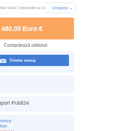
irbei Voda 2 intersectie cu Calea Victoriei
Urmatorul
480.00 Euro €
Contactează editorul:
Trimite mesaj
port Publi24
inteaza
itare