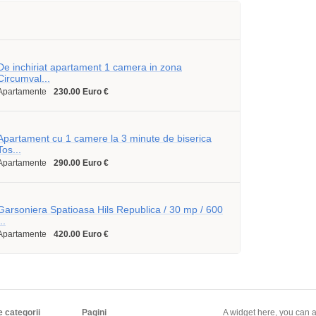
De inchiriat apartament 1 camera in zona
Circumval...
Apartamente
230.00 Euro €
Apartament cu 1 camere la 3 minute de biserica
Tos...
Apartamente
290.00 Euro €
Garsoniera Spatioasa Hils Republica / 30 mp / 600
..
Apartamente
420.00 Euro €
e categorii
Pagini
A widget here, you can a