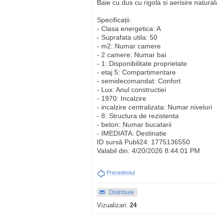
Baie cu dus cu rigola si aerisire natural
Specificații:
- Clasa energetica: A
- Suprafata utila: 50
- m2: Numar camere
- 2 camere: Numar bai
- 1: Disponibilitate proprietate
- etaj 5: Compartimentare
- semidecomandat: Confort
- Lux: Anul constructiei
- 1970: Incalzire
- incalzire centralizata: Numar niveluri
- 8: Structura de rezistenta
- beton: Numar bucatarii
- IMEDIATA: Destinatie
ID sursă Publi24: 1775136550
Valabil din: 4/20/2026 8:44:01 PM
Precedentul
Distribuie
Vizualizari:
24