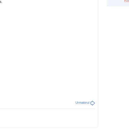
Ra
a.
Urmatorul