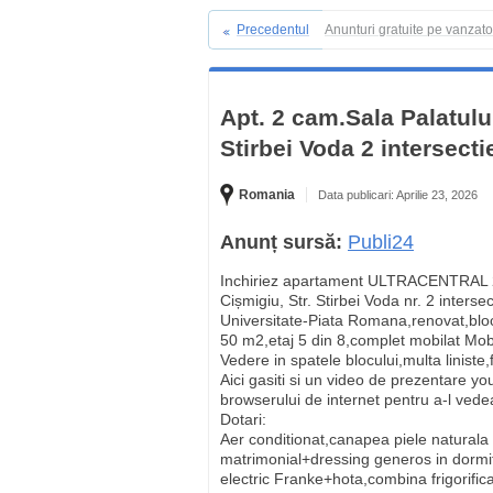
Precedentul
Anunturi gratuite pe vanzat
Apt. 2 cam.Sala Palatulu
Stirbei Voda 2 intersecti
Romania
Data publicari: Aprilie 23, 2026
Anunț sursă:
Publi24
Inchiriez apartament ULTRACENTRAL 2 
Cișmigiu, Str. Stirbei Voda nr. 2 interse
Universitate-Piata Romana,renovat,bloc
50 m2,etaj 5 din 8,complet mobilat Mo
Vedere in spatele blocului,multa liniste,
Aici gasiti si un video de prezentare 
browserului de internet pentru a-l vede
Dotari:
Aer conditionat,canapea piele naturala e
matrimonial+dressing generos in dormit
electric Franke+hota,combina frigorific