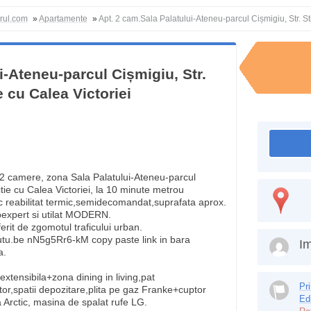
orul.com
»
Apartamente
»
Apt. 2 cam.Sala Palatului-Ateneu-parcul Cișmigiu, Str. St
i-Ateneu-parcul Cișmigiu, Str.
e cu Calea Victoriei
camere, zona Sala Palatului-Ateneu-parcul
ctie cu Calea Victoriei, la 10 minute metrou
 reabilitat termic,semidecomandat,suprafata aprox.
bexpert si utilat MODERN.
ferit de zgomotul traficului urban.
youtu.be nN5g5Rr6-kM copy paste link in bara
Im
a.
xtensibila+zona dining in living,pat
Pr
or,spatii depozitare,plita pe gaz Franke+cuptor
Ed
a Arctic, masina de spalat rufe LG.