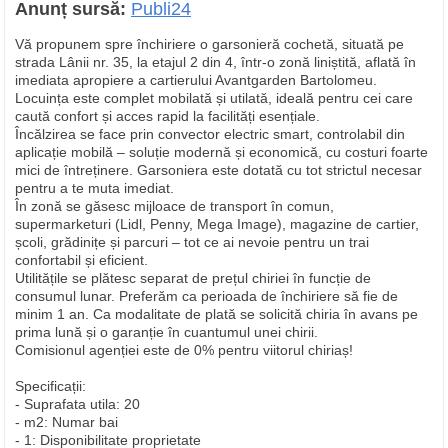
Anunț sursă:
Publi24
Vă propunem spre închiriere o garsonieră cochetă, situată pe
strada Lânii nr. 35, la etajul 2 din 4, într-o zonă liniștită, aflată în
imediata apropiere a cartierului Avantgarden Bartolomeu.
Locuința este complet mobilată și utilată, ideală pentru cei care
caută confort și acces rapid la facilități esențiale.
Încălzirea se face prin convector electric smart, controlabil din
aplicație mobilă – soluție modernă și economică, cu costuri foarte
mici de întreținere. Garsoniera este dotată cu tot strictul necesar
pentru a te muta imediat.
În zonă se găsesc mijloace de transport în comun,
supermarketuri (Lidl, Penny, Mega Image), magazine de cartier,
școli, grădinițe și parcuri – tot ce ai nevoie pentru un trai
confortabil și eficient.
Utilitățile se plătesc separat de prețul chiriei în funcție de
consumul lunar. Preferăm ca perioada de închiriere să fie de
minim 1 an. Ca modalitate de plată se solicită chiria în avans pe
prima lună și o garanție în cuantumul unei chirii.
Comisionul agenției este de 0% pentru viitorul chiriaș!
Specificații:
- Suprafata utila: 20
- m2: Numar bai
- 1: Disponibilitate proprietate