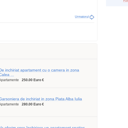
Ra
Urmatorul
De inchiriat apartament cu o camera in zona
Calea ...
Apartamente
250.00 Euro €
Garsoniera de inchiriat in zona Piata Alba Iulia
Apartamente
280.00 Euro €
Va oferim spre închiriere un apartament spațios