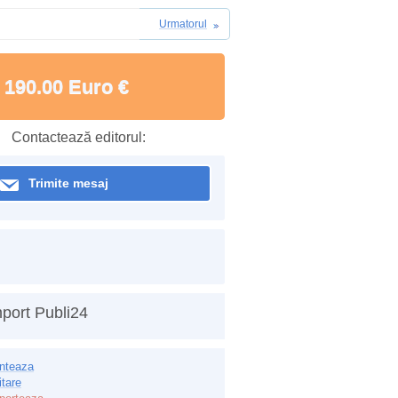
Urmatorul
190.00 Euro €
Contactează editorul:
Trimite mesaj
port Publi24
inteaza
itare