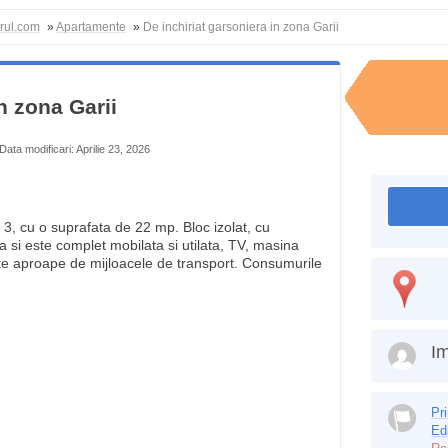
orul.com
»
Apartamente
»
De inchiriat garsoniera in zona Garii
n zona Garii
Data modificari: Aprilie 23, 2026
l 3, cu o suprafata de 22 mp. Bloc izolat, cu
a si este complet mobilata si utilata, TV, masina
foarte aproape de mijloacele de transport. Consumurile
Im
Pr
Ed