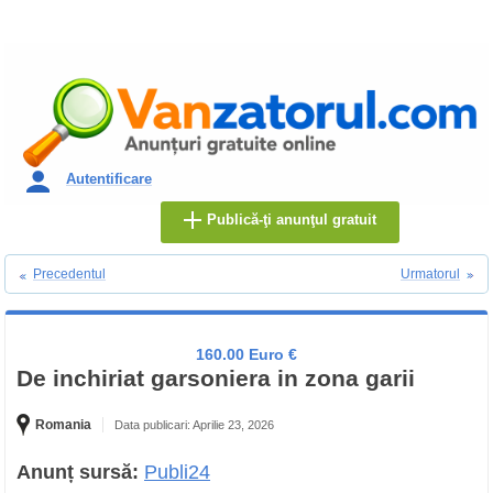
Autentificare
Publică-ţi anunţul gratuit
Precedentul
Urmatorul
160.00 Euro €
De inchiriat garsoniera in zona garii
Romania
Data publicari: Aprilie 23, 2026
Anunț sursă:
Publi24