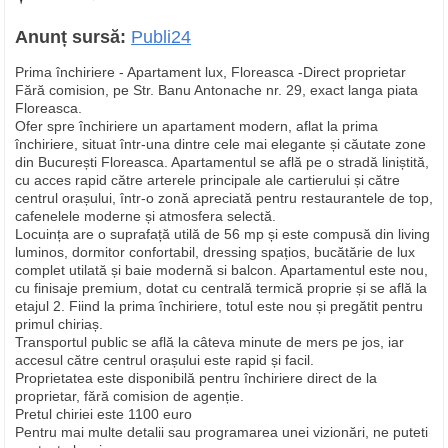
Anunț sursă:
Publi24
Prima închiriere - Apartament lux, Floreasca -Direct proprietar
Fără comision, pe Str. Banu Antonache nr. 29, exact langa piata
Floreasca.
Ofer spre închiriere un apartament modern, aflat la prima
închiriere, situat într-una dintre cele mai elegante și căutate zone
din București Floreasca. Apartamentul se află pe o stradă liniștită,
cu acces rapid către arterele principale ale cartierului și către
centrul orașului, într-o zonă apreciată pentru restaurantele de top,
cafenelele moderne și atmosfera selectă.
Locuința are o suprafață utilă de 56 mp și este compusă din living
luminos, dormitor confortabil, dressing spațios, bucătărie de lux
complet utilată și baie modernă si balcon. Apartamentul este nou,
cu finisaje premium, dotat cu centrală termică proprie și se află la
etajul 2. Fiind la prima închiriere, totul este nou și pregătit pentru
primul chiriaș.
Transportul public se află la câteva minute de mers pe jos, iar
accesul către centrul orașului este rapid și facil.
Proprietatea este disponibilă pentru închiriere direct de la
proprietar, fără comision de agenție.
Pretul chiriei este 1100 euro
Pentru mai multe detalii sau programarea unei vizionări, ne puteti