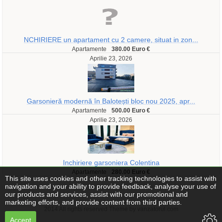
NCHIRIERE un apartament cu 2 camere, situat in zon...
Apartamente
380.00 Euro €
Aprilie 23, 2026
Garsonieră modernă în Balotești bloc nou 2025, apr...
Apartamente
500.00 Euro €
Aprilie 23, 2026
Inchiriere garsoniera Colentina
Apartamente
280.00 Euro €
This site uses cookies and other tracking technologies to assist with
navigation and your ability to provide feedback, analyse your use of
our products and services, assist with our promotional and
marketing efforts, and provide content from third parties.
2014 All rights reserved Theme by vanzatorul.com
Accept