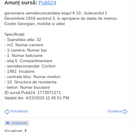
Anunț sursă:
Publi24
garsoniera semidecomandata etajul 6 10 , bulevardul 1
Decembrie 1918 sectorul 3, in apropiere de statia de metrou
Costin Georgian, mobilat si utilat
Specificații:
- Suprafata utila: 32
- m2: Numar camere
- 1 camera: Numar bai
- 1: Numar balcoane
- etaj 6: Compartimentare
- semidecomandat: Confort
- 1982: Incalzire
- centrala bloc: Numar niveluri
- 10: Structura de rezistenta
- beton: Numar bucatarii
ID sursă Publi24: 1773071271
Valabil din: 4/23/2026 11:45:51 PM
Precedentul
Urmatorul
Distribuie
Vizualizari:
2