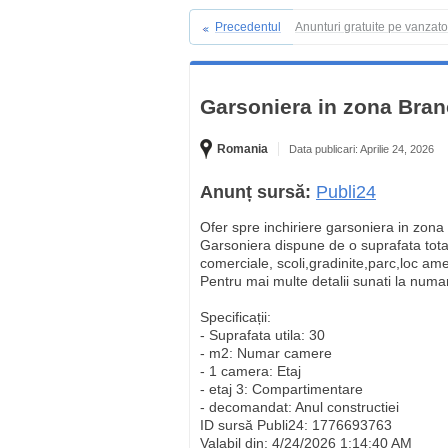
Precedentul
Anunturi gratuite pe vanzat
Garsoniera in zona Bra
Romania
Data publicari: Aprilie 24, 2026
Anunț sursă:
Publi24
Ofer spre inchiriere garsoniera in zo
Garsoniera dispune de o suprafata tota
comerciale, scoli,gradinite,parc,loc ame
Pentru mai multe detalii sunati la numar
Specificații:
- Suprafata utila: 30
- m2: Numar camere
- 1 camera: Etaj
- etaj 3: Compartimentare
- decomandat: Anul constructiei
ID sursă Publi24: 1776693763
Valabil din: 4/24/2026 1:14:40 AM