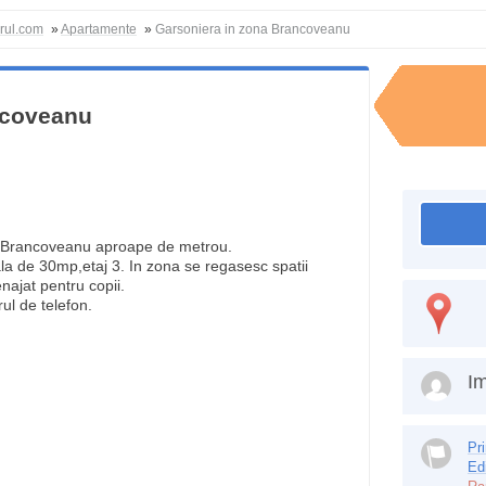
orul.com
»
Apartamente
»
Garsoniera in zona Brancoveanu
ncoveanu
na Brancoveanu aproape de metrou.
la de 30mp,etaj 3. In zona se regasesc spatii
najat pentru copii.
ul de telefon.
Im
Pr
Ed